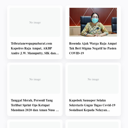
Tribratanewspapuabarat.com
Rosenda Ajak Warga Raja Ampat
Kapolres Raja Ampat, AKBP
Tak Beri Stigma Negatif ke Pasien
Andre J.W. Manuputty, SIK dan
COVID-19
Ketua Bhayangkari Cab Raja
Ampat Ny. Rika Andre Manuputty
Tanggal Merah, Personil Yang
Kapolsek Sausapor Selaku
Terlibat Sprint Ops Ketupat
Sekretaris Gugus Tugas Covid-19
Mansinan 2020 dan Aman Nusa II
Sosialisasi Kepada Nelayan
2020 Tetap Laksanakan Apel Pagi
Tradisional