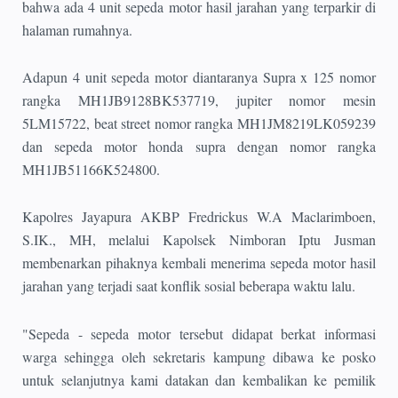
bahwa ada 4 unit sepeda motor hasil jarahan yang terparkir di
halaman rumahnya.
Adapun 4 unit sepeda motor diantaranya Supra x 125 nomor
rangka MH1JB9128BK537719, jupiter nomor mesin
5LM15722, beat street nomor rangka MH1JM8219LK059239
dan sepeda motor honda supra dengan nomor rangka
MH1JB51166K524800.
Kapolres Jayapura AKBP Fredrickus W.A Maclarimboen,
S.IK., MH, melalui Kapolsek Nimboran Iptu Jusman
membenarkan pihaknya kembali menerima sepeda motor hasil
jarahan yang terjadi saat konflik sosial beberapa waktu lalu.
"Sepeda - sepeda motor tersebut didapat berkat informasi
warga sehingga oleh sekretaris kampung dibawa ke posko
untuk selanjutnya kami datakan dan kembalikan ke pemilik